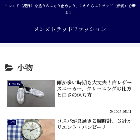
トレンド（流行）を追うのはもう止めよう、これからはトラッド（伝統）を着
よう。
メンズトラッドファッション
小物
雨が多い時期も大丈夫！白レザー
How to
スニーカー、クリーニングの仕方
と白さの保ち方
2025.05.11
コスパが良過ぎる腕時計、３針オ
小物
リエント・バンビーノ