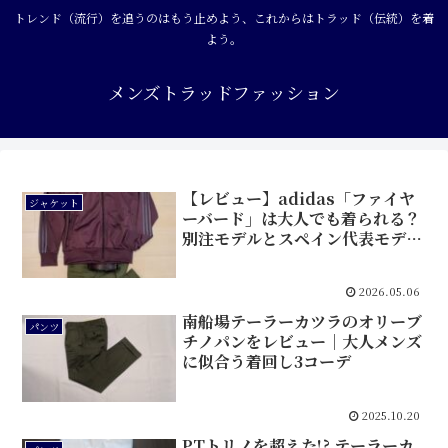
トレンド（流行）を追うのはもう止めよう、これからはトラッド（伝統）を着
よう。
メンズトラッドファッション
【レビュー】adidas「ファイヤ
ジャケット
ーバード」は大人でも着られる？
別注モデルとスペイン代表モデル
を比較
2026.05.06
南船場テーラーカツラのオリーブ
パンツ
チノパンをレビュー｜大人メンズ
に似合う着回し3コーデ
2025.10.20
PTトリノを超えた!? テーラーカ