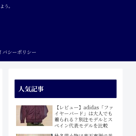
よう。
イバシーポリシー
人気記事
【レビュー】adidas「ファ
イヤーバード」は大人でも
着られる？別注モデルとス
ペイン代表モデルを比較
秋冬用小物は楽天市場で並