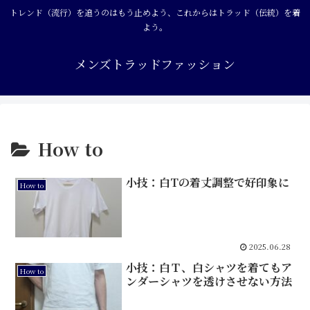
トレンド（流行）を追うのはもう止めよう、これからはトラッド（伝統）を着
よう。
メンズトラッドファッション
How to
小技：白Tの着丈調整で好印象に
How to
2025.06.28
小技：白Ｔ、白シャツを着てもア
How to
ンダーシャツを透けさせない方法