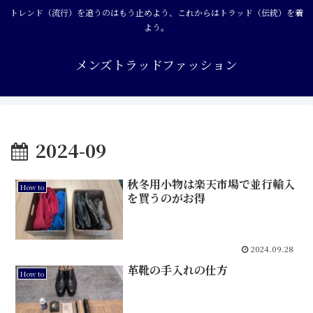
トレンド（流行）を追うのはもう止めよう、これからはトラッド（伝統）を着
よう。
メンズトラッドファッション
2024-09
秋冬用小物は楽天市場で並行輸入
How to
を買うのがお得
2024.09.28
革靴の手入れの仕方
How to